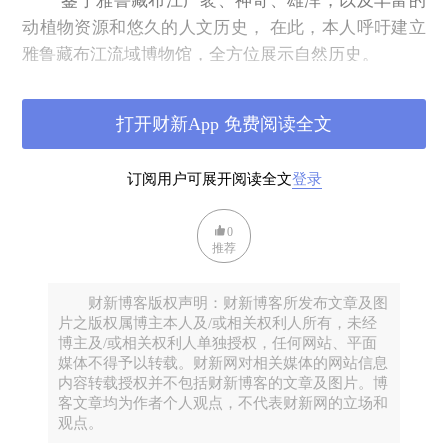
鉴于雅鲁藏布江广袤、神奇、雄浑，以及丰富的
动植物资源和悠久的人文历史， 在此，本人呼吁建立
雅鲁藏布江流域博物馆，全方位展示自然历史。
一、地点：拉萨、日喀则、林芝、墨脱等合适地点。
打开财新App 免费阅读全文
二、资金来源：1、政府 2、喜马拉雅等媒体支持。
3、社会各界。
订阅用户可展开阅读全文
登录
三、文物展品来源：1、政府征集、社会各界。3、鳇
鱼岛王锦思提供。
0
以其灿烂的历史文化和丰富的史料物证，讲好“雅鲁藏
推荐
布故事”，进一步增强地方文化魅力和底蕴，助推旅游
和形象地位，为物质文明、政治文明、精神文明、生
财新博客版权声明：财新博客所发布文章及图
片之版权属博主本人及/或相关权利人所有，未经
态文明建设服务，为建设社会主义文化强国作出重要
博主及/或相关权利人单独授权，任何网站、平面
贡献。
媒体不得予以转载。财新网对相关媒体的网站信息
内容转载授权并不包括财新博客的文章及图片。博
客文章均为作者个人观点，不代表财新网的立场和
观点。
倡议者：