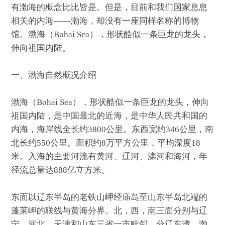
有渤海的概念比比皆是。但是，目前和我们国家息息
相关的内海——渤海，却没有一座同样名称的博物
馆。渤海（Bohai Sea），形状酷似一条巨龙的龙头，
伸向祖国内陆。
一、渤海自然概况介绍
渤海（Bohai Sea），形状酷似一条巨龙的龙头，伸向
祖国内陆，是中国最北的近海，是中华人民共和国的
内海，海岸线全长约3800公里。东西宽约346公里，南
北长约550公里。面积约8万平方公里，平均深度18
米。入海的主要河流有黄河、辽河、滦河和海河，年
径流总量达888亿立方米。
东面以辽东半岛的老铁山岬经庙岛至山东半岛北端的
蓬莱岬的联线与黄海分界。北，西，南三面分别与辽
宁、河北、天津和山东三省一市毗邻。分辽东湾、渤