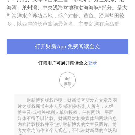
海湾、莱州湾、中央浅海盆地和渤海海峡5部分。是大
型海洋水产养殖基地，盛产对虾、黄鱼。沿岸盐田较
多，以西岸的长芦盐场最著名。主要岛屿有庙岛群
岛、长兴岛、西中岛、菊花岛等。
打开财新App 免费阅读全文
丰富优质的渔业、港口、石油、景观和海盐资源，使
得环渤海地区经济具有快速发展的显著特征。海洋资
订阅用户可展开阅读全文
登录
源的开发和海洋工业成为该地区经济发展重要的领域
之一。
0
推荐
2018年12月，《渤海综合治理攻坚战行动计划》发
布。
财新博客版权声明：财新博客所发布文章及图
片之版权属博主本人及/或相关权利人所有，未经
博主及/或相关权利人单独授权，任何网站、平面
二、渤海历史悠久
媒体不得予以转载。财新网对相关媒体的网站信息
内容转载授权并不包括财新博客的文章及图片。博
愚公移山、哪吒闹海、精卫填海、麻姑说的沧海桑
客文章均为作者个人观点，不代表财新网的立场和