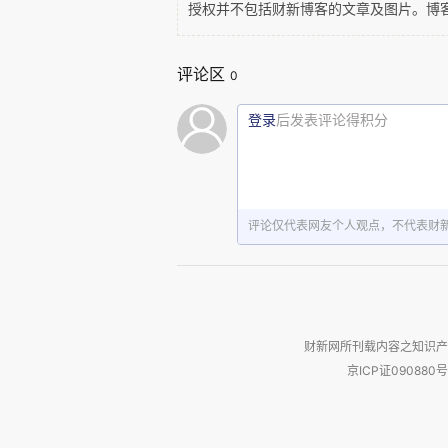
最后惠德书院同仁诚谢大家，同
授权并不包括财新博客的文章及图片。博
中，微信平台“德惠那些事”的海
评论区
孙喜峰,志愿者艾美、王飞、王晓
0
了聪明才智。还得到了大光上德
登录
后发表评论得积分
事、云雀台、德惠收藏家协会、鳇
张真垚讲话
评论仅代表网友个人观点，不代表财
人民有信仰，国家有力量。随着
统文化活动，积极推动重建德惠
财新网所刊载内容之知识产
力、推进和谐世界作出更多更大的
京ICP证090880号
违法和不良信息举报电话（涉网络暴力有