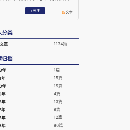
侵华罪证、中日友好交流史料,首倡九一八
全国鸣警报、国家级公祭英烈和死难同
+关注
文章
胞、朝鲜半岛暨世界和平签名。 专著《日
本行,中国更行》、《超越日本》、《发现
抗战》,中日港三地出版《活动家的证
人分类
》。 jinsiwang@126.com
1134篇
文章
章归档
1篇
23年
15篇
1年
15篇
20年
4篇
9年
13篇
8年
9篇
7年
12篇
6年
86篇
5年