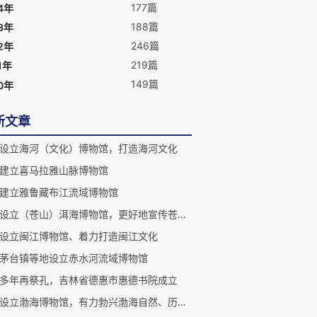
177篇
4年
188篇
3年
246篇
2年
219篇
1年
149篇
0年
新文章
设立海河（文化）博物馆，打造海河文化
建立喜马拉雅山脉博物馆
建立雅鲁藏布江流域博物馆
建议设立（苍山）洱海博物馆，更好地宣传苍山洱海自然人文历史
设立闽江博物馆、着力打造闽江文化
茅台镇等地设立赤水河流域博物馆
多年再祭孔，吉林省德惠市惠德书院成立
建议设立渤海博物馆，有力勃兴渤海自然、历史、文化