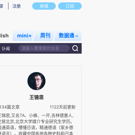
录
注册
商城
订阅
lish
mini+
周刊
数据通
讣闻
王锦思
1134篇文章
1122天前更新
王锦思,又名TA、小蜂、一开,吉林德惠人,
定居北京,北京大学媒介专业研究生学历。
粗通英语，懵懂日语，精通德语（家乡德
惠语言）。收藏中国各地各种史料和日本