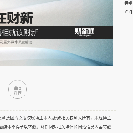
特别
呼吁
伴随阵阵响起的鼓乐声，主祭人王锦思燃香献果，
一起三鞠躬，向大成至圣先师孔子表达衷心诚挚的
幕仪式，在祭孔这天具有非常特殊的意义。“惠德
家朱海德题写，一起剪彩的还有德惠市诗词作家许
0
推荐
绍交谈，畅谈未来理想，王锦思还讲解收藏的孔子
会活动。书法家张砚丰、张维忠、王振东、王小
化的独特魅力，大家欣赏品评，给予高度评价。
及图片之版权属博主本人及/或相关权利人所有，未经博主
平面媒体不得予以转载。财新网对相关媒体的网站信息内容转载