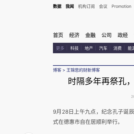
数据
我闻
机构订阅
会议
Promotion
首页
经济
金融
公司
政经
更多
科技
地产
汽车
消费
能
博客
>
王锦思的财新博客
时隔多年再祭孔
2
9月28日上午九点，纪念孔子诞辰
式在德惠市自在居顺利举行。