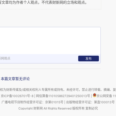
愿疫情早去，国泰民安。在本次活动的后勤保障
客文章均为作者个人观点，不代表财新网的立场和观点。
蓝、摄影师赵树敏、美术师王金章、中筝礼乐书院
娜、涛声依旧都付出辛勤的劳动，为顺利举行发挥
、金章广告、王家大院、中筝礼乐书院、德惠那些
鱼岛等各方的大力支持。
新网观点
发布
惠德书院的成立，将在德惠等地举行越来越多的传
本篇文章暂无评论
文庙，为打造文化德惠、幸福德惠，彰显中华魅
权为财新传媒及/或相关权利人专属所有或持有。未经许可，禁止进行转载、摘编、
贡献。儒风浩荡，万古长青！
京ICP备10026701号-8
|
网信算备110105862729401250013号
|
京公网安备 11
广播电视节目制作经营许可证：京第01015号
|
出版物经营许可证：第直100013号
Copyright 财新网 All Rights Reserved 版权所有 复制必究
害信息举报、未成年人举报、谣言信息）：010-85905050 13195200605 举报邮