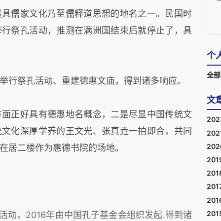
最具儒家文化乃至儒释道思想的地名之一。民国时
举行祭孔活动，推测在满洲国结束后就停止了，具
个
言
全部
举行祭孔活动、重建德惠文庙，得到诸多响应。
文
方面正好具有德惠地名概念，二是尽显中国传统文
20
统文化深厚学养的王文光、张真垚一拍即合，共同
202
20
在居二楼作为惠德书院的场地。
201
201
201
201
201
活动，2016年由中国孔子基金会组织发起.得到诸