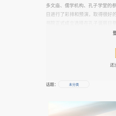
多文庙、儒学机构、孔子学堂的参
日进行了彩排和预演，取得很好
书院正式成立选择在孔子诞辰日
的历史意义。
不过，由于疫情的原因，惠德书
只在吉林德惠市区自在居举行。共
还
发起人王锦思、负责人张真垚、
教师、书法家等社会各界人士。
话题：
体祭孔活动，但是也遥相呼应。
未分类
王文光主持祭孔仪式，先向老子
兴起、薪火相传。