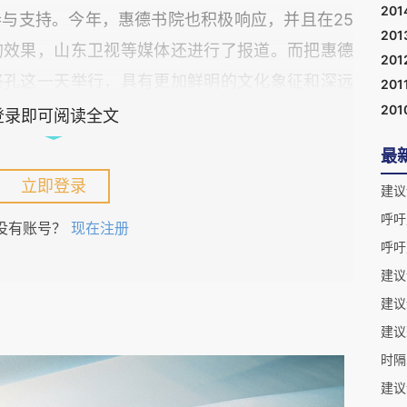
201
与支持。今年，惠德书院也积极响应，并且在25
201
的效果，山东卫视等媒体还进行了报道。而把惠德
201
祭孔这一天举行，具有更加鲜明的文化象征和深远
201
201
登录即可阅读全文
最
院祭孔仪式本着从简的原则，没有追求更大规模，
立即登录
建议
有52人出席，年龄从十多岁到古稀之年，有书院
呼吁
没有账号？
现在注册
院长王文光，还有书法家朱海德以及其他传统文化
呼吁
惠德书院的北京分院、鳇鱼岛分院虽然没有举行集
建议
建议
像燃香祭拜。因为有了孔子问礼于老子，才有儒风
时隔