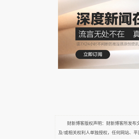
九点开始，祭孔仪式正式举行，
张真垚敬酒，大家齐诵经典，并
敬仰之情。
随后举行了惠德书院成立及匾额揭
书院”匾额四字为德惠市著名书法
清忠，张真垚、王锦思。
合影之后，大家上楼继续相互介
儒家文物史料，而后举行书法笔
语、李伟军挥毫泼墨，尽显中华文
财新博客版权声明：财新博客所发布文章
及/或相关权利人单独授权，任何网站、