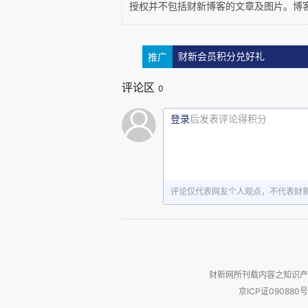
授权并不包括财新博客的文章及图片。博
鉴于黄海在我国版图和历史上如
代美学风格和中国文化元素，内容以“
推广
财新会员积分兑好礼
护黄海”等为主题。
评论区
0
登录
后发表评论得积分
1、以文物展示为主，结合历史文
置、多媒体等多种展示手段，营
文化和自然资源。
评论仅代表网友个人观点，不代表财
2、通过海洋生物标本、陆地生
容，全面、集中地展示黄海自然
史、自然生态、保护东海文化遗产
财新网所刊载内容之知识产
京ICP证090880号