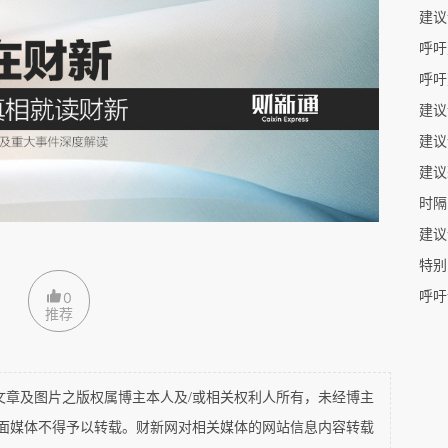
炮入侵，占据黄海。
建议
呼吁
呼吁
水师失利，黄海制海权落入日本联合舰队之手，对
响。此战邓世昌彪炳史册。
建议
建议
争中的一部份，日本舰队将突围的俄国太平洋舰队堵
时隔
特别
呼吁
0
推荐
源利用、经济开发、国防建设等方面越发重要，关
。黄海博大精深，黄海文化也博大精深。这是鳇鱼
及图片之版权属博主本人及/或相关权利人所有，未经博主
平面媒体不得予以转载。财新网对相关媒体的网站信息内容转载