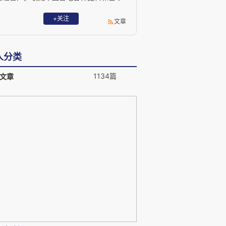
侵华罪证、中日友好交流史料,首倡九一八
全国鸣警报、国家级公祭英烈和死难同
+关注
文章
胞、朝鲜半岛暨世界和平签名。 专著《日
本行,中国更行》、《超越日本》、《发现
抗战》,中日港三地出版《活动家的证
人分类
》。 jinsiwang@126.com
1134篇
文章