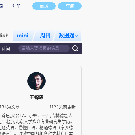
录
注册
商城
订阅
lish
mini+
周刊
数据通
讣闻
王锦思
1134篇文章
1123天前更新
王锦思,又名TA、小蜂、一开,吉林德惠人,
定居北京,北京大学媒介专业研究生学历。
粗通英语，懵懂日语，精通德语（家乡德
惠语言）。收藏中国各地各种史料和日本