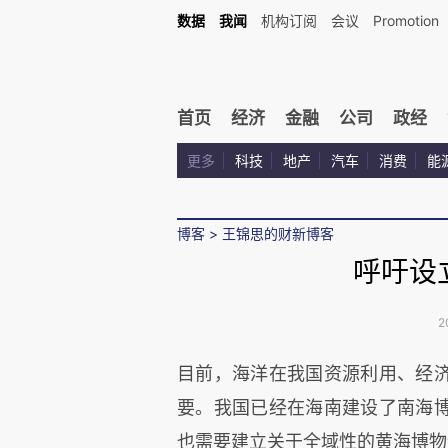
数据
我闻
机构订阅
会议
Promotion
首页
经济
金融
公司
政经
更多
科技
地产
汽车
消费
能
博客
>
王锦思的财新博客
呼吁设
2
目前，海洋在我国资源利用、经
要。我国已经在海南建设了南海
也需要建立关于全域性的黄海博物