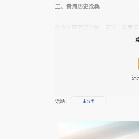
二、黄海历史沧桑
中华文明源远流长，河流，看黄河
1、 徐福东渡；最早见于司马迁
药，据传通过黄海到日本。
还
2、遣唐使和鉴真东渡：唐朝，日
东渡，也对推动日本社会发展做出
话题：
未分类
3、当年金朝进攻宋朝，宋朝迁到
结果几万人全部被消灭。