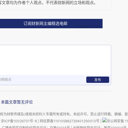
客文章均为作者个人观点，不代表财新网的立场和观点。
此重要，建议设立中国黄海博物馆，建筑要融合现
黄海记忆”“黄海花园”“黄海宝藏”“黄海风云”“保
订阅财新网主编精选电邮
献资料、实物资料等，用图板、场景复原、艺术装
造浓厚的海洋文化氛围，全方位、多角度展示历史
新网观点
发布
物标本、矿物与活体海洋生物等动静结合的展示内
生态、生物与资源的多样性，旨在展示东海人文历
本篇文章暂无评论
，促进海上丝绸之路沿线国家和地区文化交流。
权为财新传媒及/或相关权利人专属所有或持有。未经许可，禁止进行转载、摘编、
京ICP备10026701号-8
|
网信算备110105862729401250013号
|
京公网安备 11
广播电视节目制作经营许可证：京第01015号
|
出版物经营许可证：第直100013号