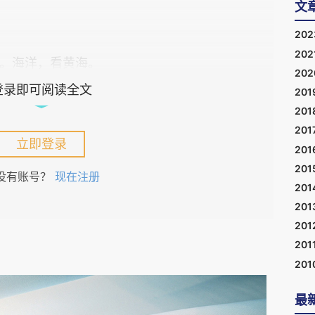
文
20
202
。海洋，看黄海。
20
登录即可阅读全文
201
的《史记》，是指秦始皇时期派遣徐福被出海采仙
201
201
立即登录
201
201
没有账号？
现在注册
本为了学习中国文化，派出十几次遣唐使团。鉴真
201
巨大贡献。
201
201
201
南方的临安（今杭州），金朝占据胶州训练水师，
201
最