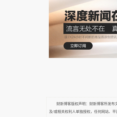
4、 鸦片战争，船坚炮利洋枪洋
5、黄海海战是中日甲午战争北洋
甲午战争的后期战局具有决定性影
6、1904年黄海海战是日俄战
了回去。
三、黄海博物馆内容
新中国成立以来，黄海在我国资
于东海的展示宣传研究也在加强
财新博客版权声明：财新博客所发布文章
岛应该学习的。
及/或相关权利人单独授权，任何网站、